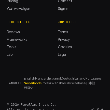
Pricing
Contact
Wat we volgen
Sign in
BIBLIOTHEEK
JURIDISCH
Reviews
Terms
Frameworks
Privacy
Tools
Cookies
Lab
Legal
English
Francais
Espanol
Deutsch
Italiano
Portugues
Nederlands
Polski
Svenska
Turkce
Bahasa
日本語
LANGUAGE
한국어
© 2026 Parallax Index Co.
Alle rechten voorbehouden.
v1.0.4