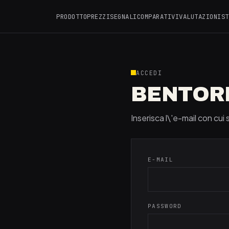
PRODOTTO
PREZZI
SEGNALI
COMPARATIVI
VALUTAZIONI
ST
ACCEDI
BENTOR
Inserisca l\'e-mail con cui 
E-MAIL
PASSWORD