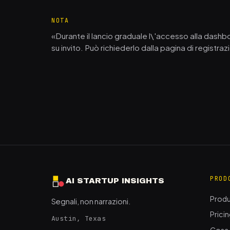
NOTA
«Durante il lancio graduale l\'accesso alla dashb
su invito. Può richiederlo dalla pagina di registraz
PROD
AI STARTUP INSIGHTS
Prod
Segnali, non narrazioni.
Prici
Austin, Texas
Cosa