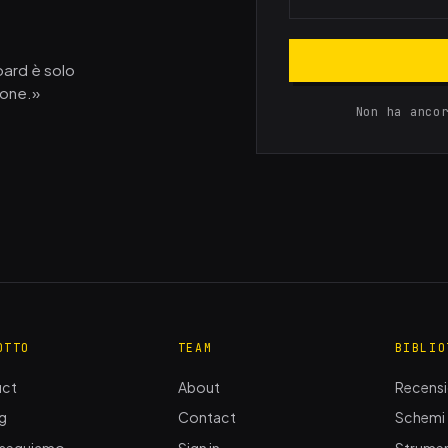
oard è solo
ione.»
Non ha anco
OTTO
TEAM
BIBLIO
uct
About
Recensi
ng
Contact
Schemi
 seguiamo
Sign in
Strumen