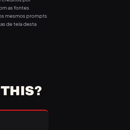
om as fontes
m os mesmos prompts
as de tela desta
THIS?