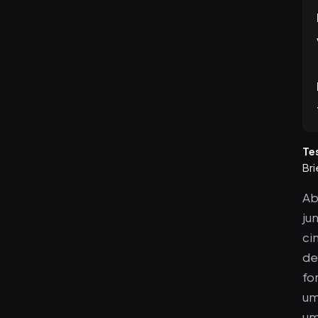
Te
Bri
Ab
ju
ci
de
fo
um
um