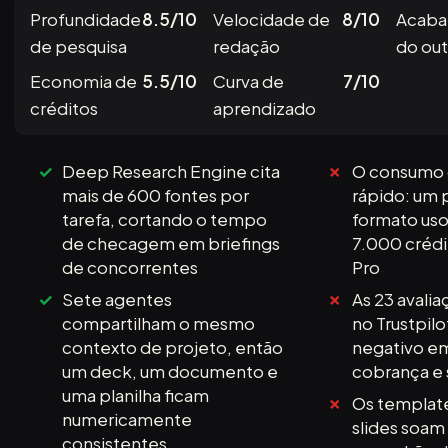
Profundidade
8.5/10
Velocidade de
8/10
Acab
de pesquisa
redação
do ou
Economia de
5.5/10
Curva de
7/10
créditos
aprendizado
Deep Research Engine cita
O consumo 
mais de 600 fontes por
rápido: um 
tarefa, cortando o tempo
formato us
de checagem em briefings
7.000 crédi
de concorrentes
Pro
Sete agentes
As 23 avali
compartilham o mesmo
no Trustpil
contexto de projeto, então
negativo em
um deck, um documento e
cobrança e 
uma planilha ficam
Os template
numericamente
slides soam
consistentes