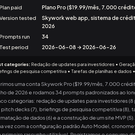
Plan paid
Plano Pro ($19.99/mês, 7.000 crédit
Version tested
Skywork web app, sistema de crédit
2026
Prompts run
34
Test period
2026-06-08 → 2026-06-26
st categories:
Redação de updates para investidores • Geraçã
efings de pesquisa competitiva • Tarefas de planilhas e dados
rimos uma conta Skywork Pro ($19.99/mês, 7.000 crédi
nho de 2026 e rodamos 34 prompts padronizados ao long
nco categorias: redação de updates para investidores (
 pitch decks (7), briefings de pesquisa competitiva (8), t
rmatação de dados (6) e a construção de um site MVP (5
a vez com a configuração padrão Auto Model, cronomet
 primeiro rascunho utilizável. Registramos o consumo de