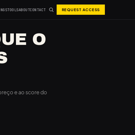
INGS
TOOLS
ABOUT
CONTACT
REQUEST ACCESS
QUE O
S
preço e ao score do