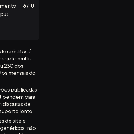
amento
6/10
tput
de créditos é
projeto multi-
ou 230 dos
tos mensais do
ações publicadas
ot pendem para
 disputas de
suporte lento
s de site e
 genéricos, não