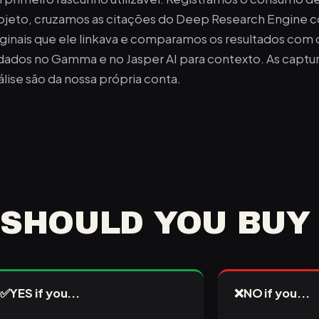
ojeto, cruzamos as citações do Deep Research Engine c
iginais que ele linkava e comparamos os resultados co
dados no Gamma e no Jasper AI para contexto. As captur
álise são da nossa própria conta.
SHOULD YOU BUY 
✅
YES if you...
❌
NO if you...