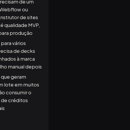
recisam de um
l Webflow ou
nstrutor de sites
é qualidade MVP,
para produção
para vários
recisa de decks
inhados à marca
lho manual depois
 que geram
 lote em muitos
vão consumir o
 de créditos
is