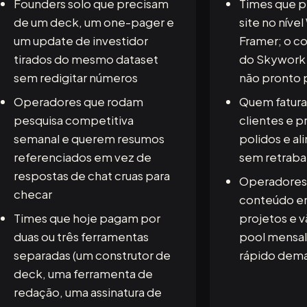
Founders solo que precisam
Times que p
de um deck, um one-pager e
site no níve
um update de investidor
Framer; o co
tirados do mesmo dataset
do Skywork 
sem redigitar números
não pronto 
Operadores que rodam
Quem fatura 
pesquisa competitiva
clientes e p
semanal e querem resumos
polidos e al
referenciados em vez de
sem retraba
respostas de chat cruas para
Operadores
checar
conteúdo em
Times que hoje pagam por
projetos e 
duas ou três ferramentas
pool mensal
separadas (um construtor de
rápido dema
deck, uma ferramenta de
redação, uma assinatura de