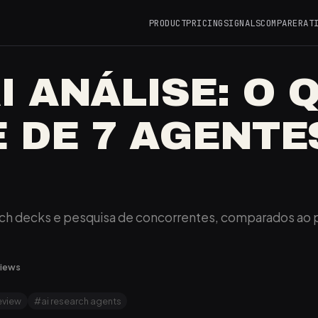
PRODUCT
PRICING
SIGNALS
COMPARE
RAT
 ANÁLISE: O 
 DE 7 AGENTE
tch decks e pesquisa de concorrentes, comparados ao 
views
eview
#ai research agents