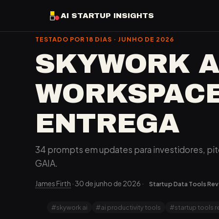
AI STARTUP INSIGHTS
TESTADO POR 18 DIAS · JUNHO DE 2026
SKYWORK AI
WORKSPACE
ENTREGA
34 prompts em updates para investidores, pi
GAIA.
James Firth
·
30 de junho de 2026
·
Startup Data Tools Re
#skywork ai
#ai productivity tools
#startup tools r