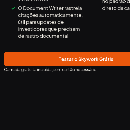
no padrão d
O Document Writer rastreia
direto da ca
citações automaticamente,
útil para updates de
investidores que precisam
de rastro documental
Testar o Skywork Grátis
Camada gratuita incluída, sem cartão necessário