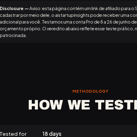
Disclosure —
Aviso: esta página contém um link de afiliado para o
cadastrar por meio dele, o aistartupinsights pode receber uma c
adicional para você. Testamos uma conta Pro de 8 a 26 de junho d
orçamento próprio. O veredito abaixo reflete esse teste prático,
patrocinada.
METHODOLOGY
HOW WE TEST
Tested for
18 days