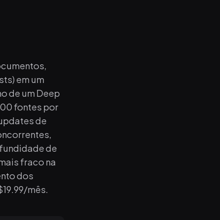
documentos,
asts) em um
no de um Deep
600 fontes por
 updates de
concorrentes,
ofundidade de
mais fraco na
ento dos
$19.99/mês.