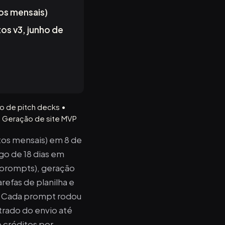
os mensais)
os v3, junho de
o de pitch decks •
 • Geração de site MVP
tos mensais) em 8 de
o de 18 dias em
8 prompts), geração
arefas de planilha e
). Cada prompt rodou
rado do envio até
 créditos por