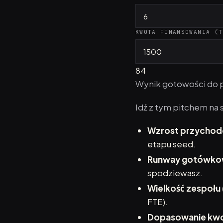
KWOTA FINANSOWANIA (T
84
Wynik gotowości do p
Idź z tym pitchem na
Wzrost przychod
etapu seed.
Runway gotówkow
spodziewasz.
Wielkość zespołu 
FTE).
Dopasowanie kwot