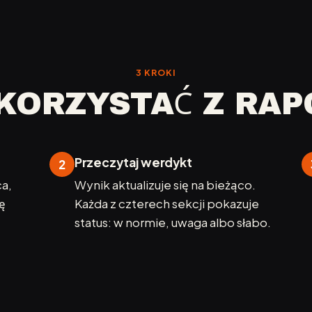
3 KROKI
KORZYSTAĆ Z RA
Przeczytaj werdykt
2
ca,
Wynik aktualizuje się na bieżąco.
ę
Każda z czterech sekcji pokazuje
status: w normie, uwaga albo słabo.