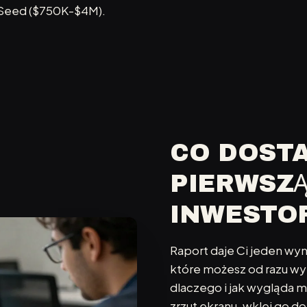
 Seed ($750K-$4M).
CO DOST
PIERWSZ
INWESTO
Raport daje Ci jeden wyni
które możesz od razu wyko
dlaczego i jak wygląda m
zrzut ekranu, wklej go d