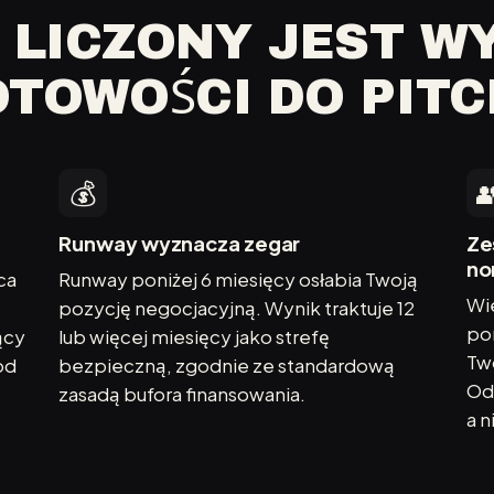
 LICZONY JEST W
TOWOŚCI DO PIT
💰

Runway wyznacza zegar
Ze
no
ca
Runway poniżej 6 miesięcy osłabia Twoją
Wie
pozycję negocjacyjną. Wynik traktuje 12
po
ący
lub więcej miesięcy jako strefę
Tw
od
bezpieczną, zgodnie ze standardową
Od
zasadą bufora finansowania.
a n