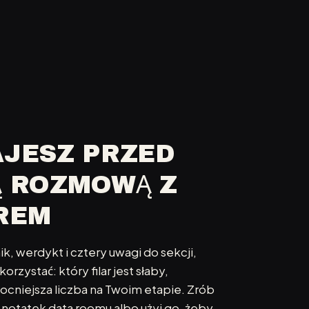
AJESZ PRZED
Ą ROZMOWĄ Z
REM
k, werdykt i cztery uwagi do sekcji,
rzystać: który filar jest słaby,
ocniejsza liczba na Twoim etapie. Zrób
o notatek data roomu albo użyj go, żeby