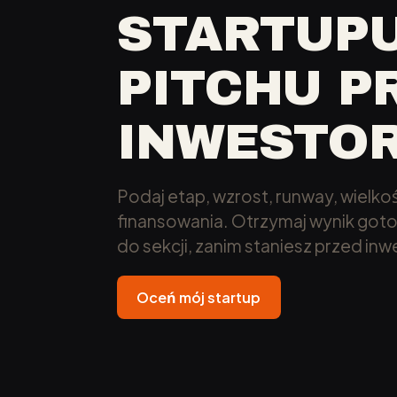
STARTUP
PITCHU P
INWESTO
Podaj etap, wzrost, runway, wielko
finansowania. Otrzymaj wynik goto
do sekcji, zanim staniesz przed in
Oceń mój startup