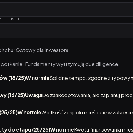
YS. USD)
itchu: Gotowy dla inwestora
 spotkanie. Fundamenty wytrzymują due diligence.
ów (18/25)
W normie
Solidne tempo, zgodne z typowy
y (16/25)
Uwaga
Do zaakceptowania, ale zaplanuj proce
(25/25)
W normie
Wielkość zespołu mieści się w zakresie
y do etapu (25/25)
W normie
Kwota finansowania mieś