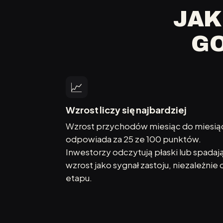
JAK
GO
📈
Wzrost liczy się najbardziej
Wzrost przychodów miesiąc do miesią
odpowiada za 25 ze 100 punktów.
Inwestorzy odczytują płaski lub spadaj
wzrost jako sygnał zastoju, niezależnie 
etapu.