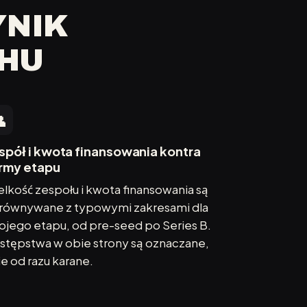
YNIK
CHU

spół i kwota finansowania kontra
rmy etapu
lkość zespołu i kwota finansowania są
równywane z typowymi zakresami dla
ojego etapu, od pre-seed po Series B.
stępstwa w obie strony są oznaczane,
ie od razu karane.