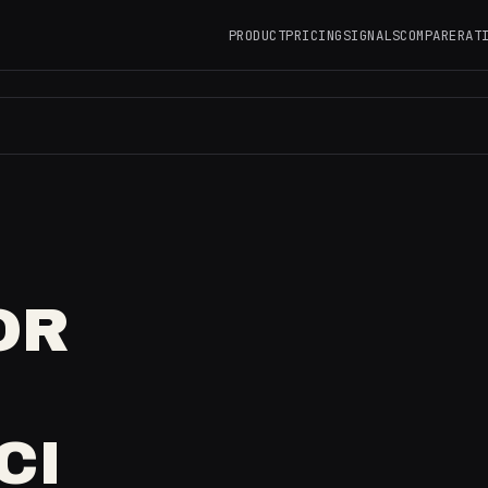
PRODUCT
PRICING
SIGNALS
COMPARE
RAT
OR
CI