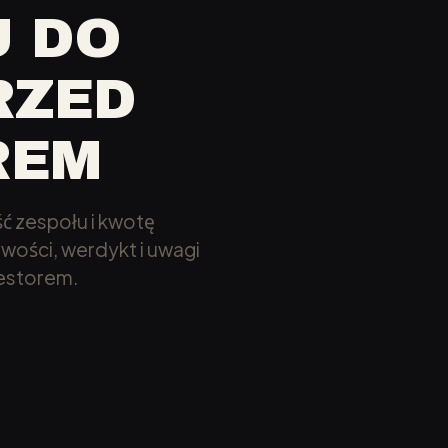
U DO
RZED
REM
ść zespołu i kwotę
wości, werdykt i uwagi
westorem.