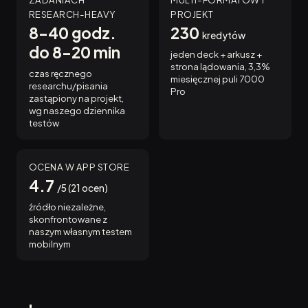
RESEARCH-HEAVY
PROJEKT
8-40 godz.
230
kredytów
do 8-20 min
jeden deck + arkusz +
strona lądowania, 3,3%
czas ręcznego
miesięcznej puli 7000
researchu/pisania
Pro
zastąpiony na projekt,
wg naszego dziennika
testów
OCENA W APP STORE
4.7
/5 (21 ocen)
źródło niezależne,
skonfrontowane z
naszym własnym testem
mobilnym