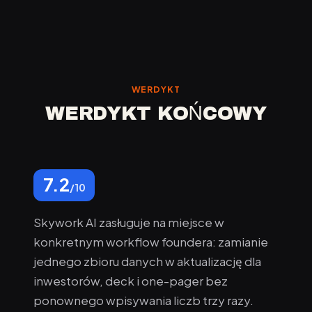
WERDYKT
WERDYKT KOŃCOWY
7.2
/10
Skywork AI zasługuje na miejsce w
konkretnym workflow foundera: zamianie
jednego zbioru danych w aktualizację dla
inwestorów, deck i one-pager bez
ponownego wpisywania liczb trzy razy.