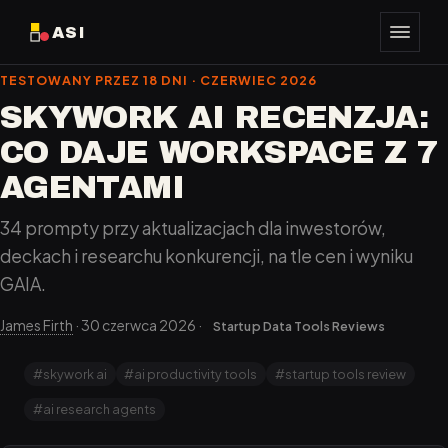
ASI
TESTOWANY PRZEZ 18 DNI · CZERWIEC 2026
SKYWORK AI RECENZJA:
CO DAJE WORKSPACE Z 7
AGENTAMI
34 prompty przy aktualizacjach dla inwestorów,
deckach i researchu konkurencji, na tle cen i wyniku
GAIA.
James Firth
·
30 czerwca 2026
·
Startup Data Tools Reviews
#skywork ai
#ai productivity tools
#startup tools review
#ai research agents