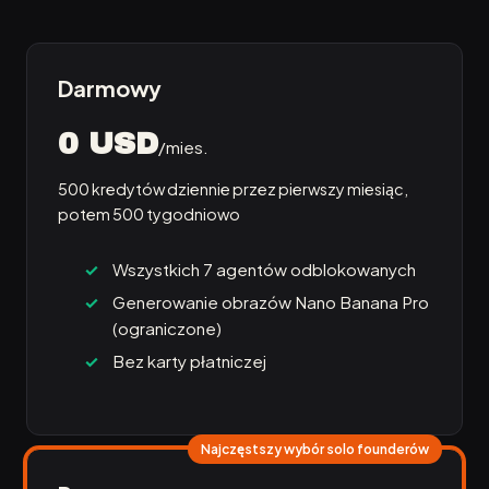
Darmowy
0 USD
/mies.
500 kredytów dziennie przez pierwszy miesiąc,
potem 500 tygodniowo
Wszystkich 7 agentów odblokowanych
Generowanie obrazów Nano Banana Pro
(ograniczone)
Bez karty płatniczej
Najczęstszy wybór solo founderów