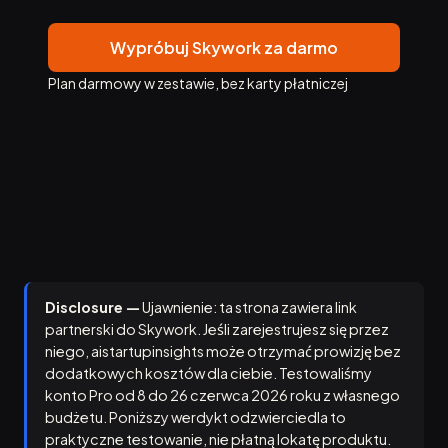
Wypróbuj Skywork za darmo
Plan darmowy w zestawie, bez karty płatniczej
Disclosure —
Ujawnienie: ta strona zawiera link
partnerski do Skywork. Jeśli zarejestrujesz się przez
niego, aistartupinsights może otrzymać prowizję bez
dodatkowych kosztów dla ciebie. Testowaliśmy
konto Pro od 8 do 26 czerwca 2026 roku z własnego
budżetu. Poniższy werdykt odzwierciedla to
praktyczne testowanie, nie płatną lokatę produktu.