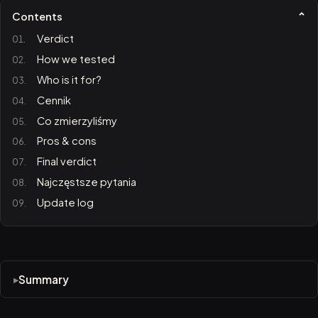
Contents
Verdict
How we tested
Who is it for?
Cennik
Co zmierzyliśmy
Pros & cons
Final verdict
Najczęstsze pytania
Update log
Summary