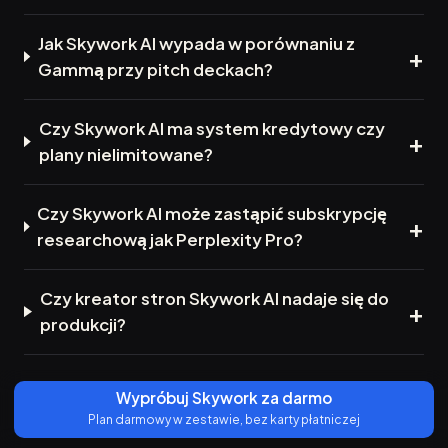
Jak Skywork AI wypada w porównaniu z
Gammą przy pitch deckach?
Czy Skywork AI ma system kredytowy czy
plany nielimitowane?
Czy Skywork AI może zastąpić subskrypcję
researchową jak Perplexity Pro?
Czy kreator stron Skywork AI nadaje się do
produkcji?
Wypróbuj Skywork za darmo
Plan darmowy w zestawie, bez karty płatniczej