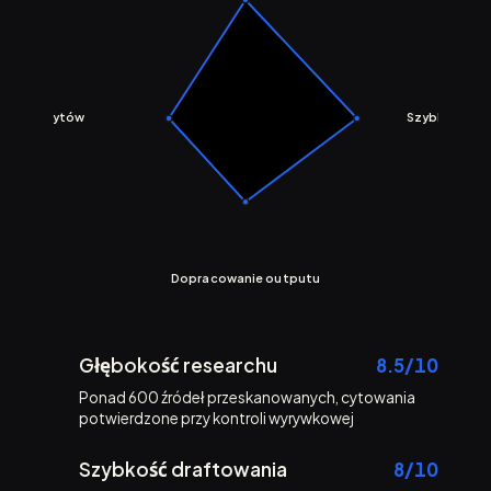
mia kredytów
Szybkość dr
Dopracowanie outputu
Głębokość researchu
8.5/10
Ponad 600 źródeł przeskanowanych, cytowania
potwierdzone przy kontroli wyrywkowej
Szybkość draftowania
8/10