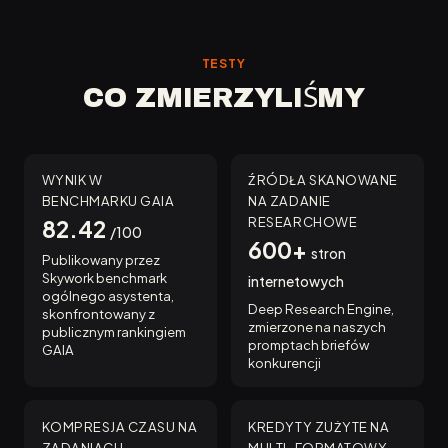
TESTY
CO ZMIERZYLIŚMY
WYNIK W
ŹRÓDŁA SKANOWANE
BENCHMARKU GAIA
NA ZADANIE
RESEARCHOWE
82.42
/100
600+
stron
Publikowany przez
Skywork benchmark
internetowych
ogólnego asystenta,
Deep Research Engine,
skonfrontowany z
zmierzone na naszych
publicznym rankingiem
promptach briefów
GAIA
konkurencji
KOMPRESJA CZASU NA
KREDYTY ZUŻYTE NA
ZADANIACH
MULTI-FORMATOWY