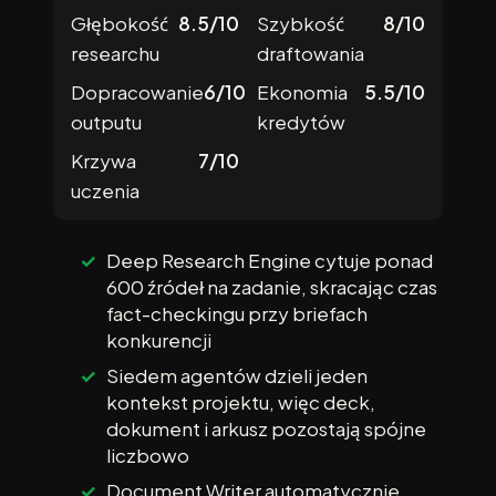
Głębokość
8.5/10
Szybkość
8/10
researchu
draftowania
Dopracowanie
6/10
Ekonomia
5.5/10
outputu
kredytów
Krzywa
7/10
uczenia
Deep Research Engine cytuje ponad
600 źródeł na zadanie, skracając czas
fact-checkingu przy briefach
konkurencji
Siedem agentów dzieli jeden
kontekst projektu, więc deck,
dokument i arkusz pozostają spójne
liczbowo
Document Writer automatycznie