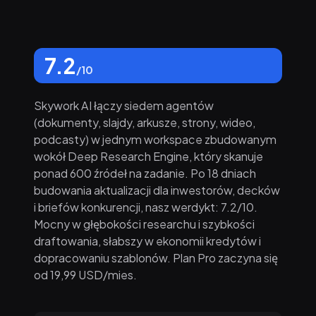
7.2
/10
Skywork AI łączy siedem agentów
(dokumenty, slajdy, arkusze, strony, wideo,
podcasty) w jednym workspace zbudowanym
wokół Deep Research Engine, który skanuje
ponad 600 źródeł na zadanie. Po 18 dniach
budowania aktualizacji dla inwestorów, decków
i briefów konkurencji, nasz werdykt: 7.2/10.
Mocny w głębokości researchu i szybkości
draftowania, słabszy w ekonomii kredytów i
dopracowaniu szablonów. Plan Pro zaczyna się
od 19,99 USD/mies.