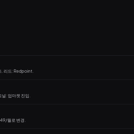
. 리드: Redpoint.
그널: 업마켓 진입.
49/월로 변경.