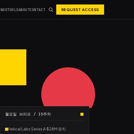
INGS
TOOLS
ABOUT
CONTACT
REQUEST ACCESS
월요일 브리프 / 15주차
Helical Labs Series A $28M 유치