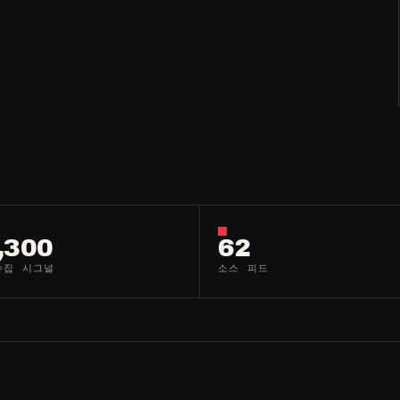
.
,300
62
수집 시그널
소스 피드