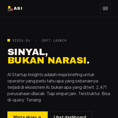
ASI
V2026.04 · SOFT LAUNCH
SINYAL,
BUKAN NARASI
.
AI Startup Insights adalah meja briefing untuk
operator yang perlu tahu apa yang sebenarnya
terjadi di ekosistem AI, bukan apa yang ditwit. 2,471
perusahaan dilacak. Tiap empat jam. Terstruktur. Bisa
di-query. Tenang.
Minta akses →
Lihat dashboard