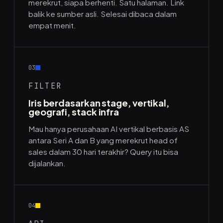
merekrut, siapa berhenti. Satu halaman. Link
balik ke sumber asli. Selesai dibaca dalam
empat menit.
03
FILTER
Iris berdasarkan stage, vertikal,
geografi, stack infra
Mau hanya perusahaan AI vertikal berbasis AS
antara Seri A dan B yang merekrut head of
sales dalam 30 hari terakhir? Query itu bisa
dijalankan.
04