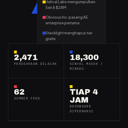
Helical Labs mengumpulkan
Seri A $28M
Obvious Inc. pasang AE
enterprise pertama
Stacklight menghapus tier
gratis
Kernelbase merilis SOC 2 Type
II
2,471
18,300
PERUSAHAAN DILACAK
SINYAL MASUK /
MINGGU
62
TIAP 4
JAM
SUMBER FEED
DASHBOARD
DIPERBARUI