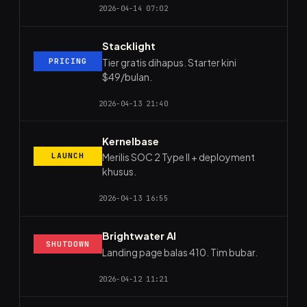
2026-04-14 07:02
Stacklight
Tier gratis dihapus. Starter kini
PRICING
$49/bulan.
2026-04-13 21:40
Kernelbase
Merilis SOC 2 Type II + deployment
LAUNCH
khusus.
2026-04-13 16:55
Brightwater AI
SHUTDOWN
Landing page balas 410. Tim bubar.
2026-04-12 11:21